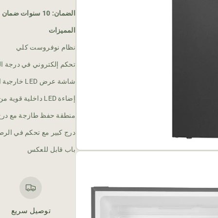
ي
ي
ي
ة
ة
الضمان: 10 سنوات ضمان على الضاغط + سنة ضمان كامل
ل
ل
المميزات
ـ
ـ
ث
ث
نظام نوفروست كلي
ل
ل
ا
ا
تحكم إلكتروني في درجة ال
ج
ج
شاشة عرض LED خارجية اختيارية
ة
ة
ب
ب
إضاءة LED داخلية قوية من نوع Sky
ف
ف
ر
ر
منطقة حفظ طازجة مع درج 
ي
ي
درج كبير مع تحكم في الرط
ز
ز
ر
ر
باب قابل للعكس
ع
ع
ل
ل
و
و
ي
ي
2
2
6
6
توصيل سريع