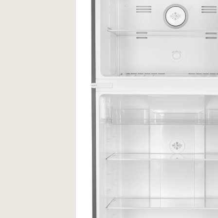
ق
ق
د
د
م
م