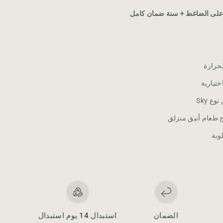
حرارة
طعام أنيق منزلق
وبة
الضمان
استبدال 14 يوم استبدال