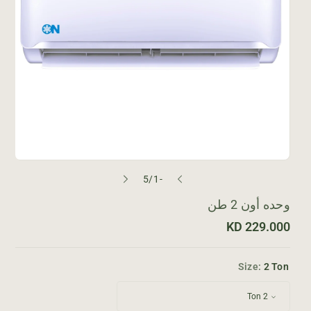
م
5
/
-1
ن
وحده أون 2 طن
ا
229.000 KD
ل
س
ع
Size:
2 Ton
ر
ا
ل
ع