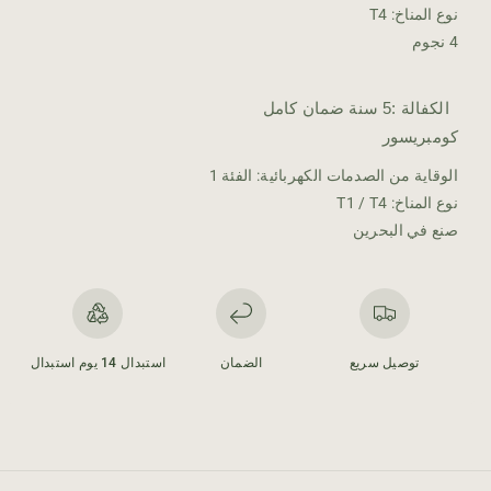
و
و
نوع المناخ: T4
ن
ن
4 نجوم
2
2
ط
ط
ن
ن
الكفالة :5 سنة ضمان كامل
كومبريسور
الوقاية من الصدمات الكهربائية: الفئة 1
نوع المناخ: T1 / T4
صنع في البحرين
توصيل سريع
الضمان
استبدال 14 يوم استبدال