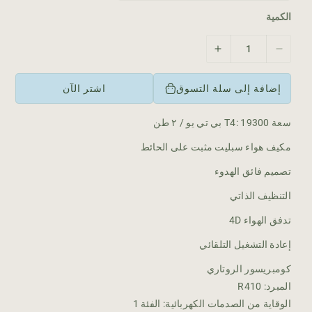
ا
د
الكمية
ي
ت
ز
ق
ي
ل
ا
إضافة إلى سلة التسوق
اشتر الآن
ي
د
ل
ة
سعة T4: 19300 بي تي يو / ٢ طن
ا
ا
ل
ل
مكيف هواء سبليت مثبت على الحائط
ك
ك
م
م
تصميم فائق الهدوء
ي
ي
التنظيف الذاتي
ة
ة
ل
ل
تدفق الهواء 4D
ـ
ـ
و
و
إعادة التشغيل التلقائي
ح
ح
كومبريسور الروتاري
د
د
المبرد: R410
ه
ه
أ
أ
الوقاية من الصدمات الكهربائية: الفئة 1