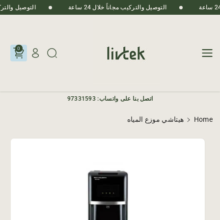
Skip To
التوصيل والتركيب مجاناً خلال 24 ساعة
التوصيل والتركيب م
Content
0
اتصل بنا على واتساب: 97331593
Home
هيتاشي موزع المياه
Skip To
Product
Informatio
N