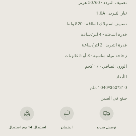
ي
ي
تصنيف التردد - 50/60 هرتز
م
م
تيار التبريد - 1.0A
و
و
ز
ز
تصنيف استهلاك الطاقة - 520 واط
ع
ع
ا
ا
قدرة التدفئة - 4 لتر/ساعة
ل
ل
قدرة التبريد - 2 لتر/ساعة
م
م
ي
ي
زجاجة مياه مناسبة - 3 أو 5 غالونات
ا
ا
ه
ه
الوزن الصافي - 17 كجم
الأبعاد
310*360*1040 ملم
صنع في الصين
توصيل سريع
الضمان
استبدال 14 يوم استبدال