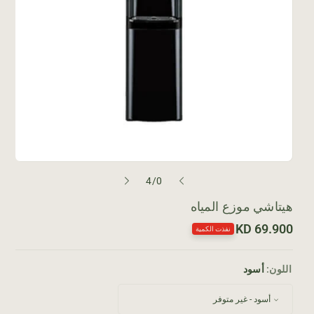
م
4
/
0
ن
هيتاشي موزع المياه
ا
69.900 KD
نفذت الكمية
ل
س
ع
اللون:
أسود
ر
ا
ل
ع