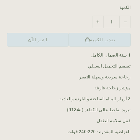
ا
د
الكمية
ي
ت
ز
ق
ي
ل
ا
نفذت الكمية
اشتر الآن
ي
د
ل
ة
1 سنة الضمان الكامل
ا
ا
ل
ل
تصميم التحميل السفلي
ك
ك
م
م
زجاجة سريعة وسهلة التغيير
ي
ي
مؤشر زجاجة فارغة
ة
ة
ل
ل
3 أزرار للمياه الساخنة والباردة والعادية
ـ
ـ
ه
ه
تبريد ضاغط عالي الكفاءة (R134a)
ي
ي
قفل سلامة الطفل
ت
ت
ا
ا
الفولطية المقدرة - 220-240 فولت
ش
ش