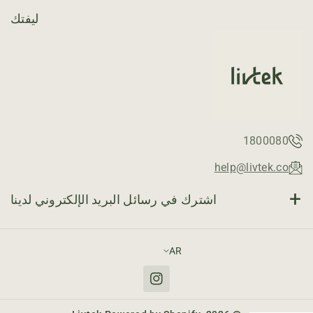
و
و
ا
ا
ليفتك
ط
ط
1
1
8
8
ل
ل
ت
ت
ر
ر
1800080
help@livtek.co
اشترك في رسائل البريد الإلكتروني لدينا
البريد الإلكتروني
اشتراك
AR
انستقرام