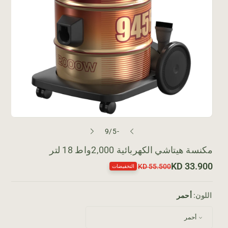
م
9
/
-5
ن
مكنسة هيتاشي الكهربائية 2,000واط 18 لتر
33.900 KD
ا
س
55.500 KD
التخفيضات
ل
ع
ر
س
ا
ع
اللون:
أحمر
ل
ر
ا
ب
ي
ل
ع
ع