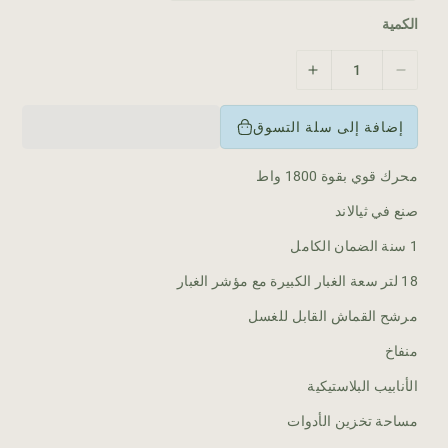
ا
د
الكمية
ي
ت
ز
ق
ي
ل
ا
إضافة إلى سلة التسوق
ي
د
ل
ة
محرك قوي بقوة 1800 واط
ا
ا
ل
ل
صنع في ثيالاند
ك
ك
م
م
1 سنة الضمان الكامل
ي
ي
18 لتر سعة الغبار الكبيرة مع مؤشر الغبار
ة
ة
ل
ل
مرشح القماش القابل للغسل
ـ
ـ
م
م
منفاخ
ك
ك
الأنابيب البلاستيكية
ن
ن
س
س
مساحة تخزين الأدوات
ة
ة